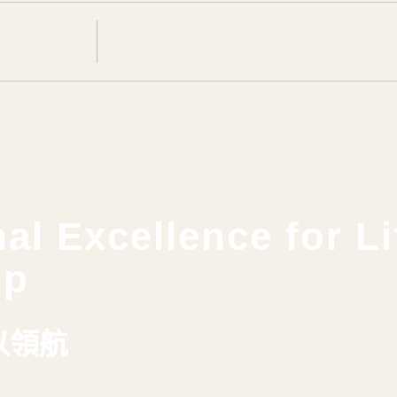
al Excellence for Li
ip
以領航