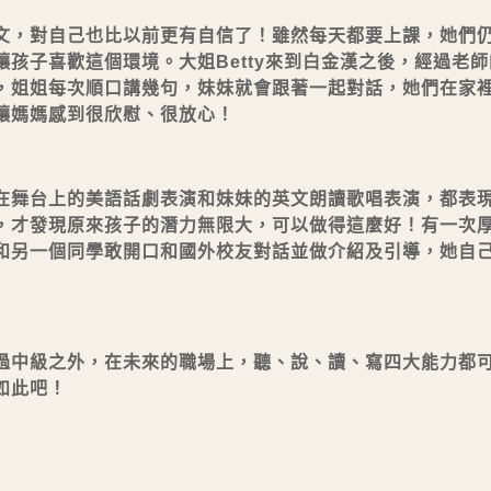
文，對自己也比以前更有自信了！雖然每天都要上課，她們
孩子喜歡這個環境。大姐Betty來到白金漢之後，經過老
，姐姐每次順口講幾句，妹妹就會跟著一起對話，她們在家
讓媽媽感到很欣慰、很放心！
在舞台上的美語話劇表演和妹妹的英文朗讀歌唱表演，都表
，才發現原來孩子的潛力無限大，可以做得這麼好！有一次
和另一個同學敢開口和國外校友對話並做介紹及引導，她自
過中級之外，在未來的職場上，聽、說、讀、寫四大能力都
如此吧！