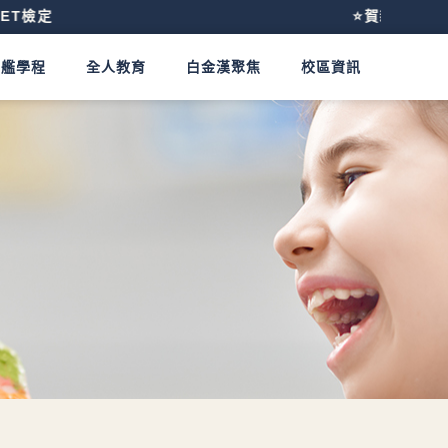
⭐️賀新校開幕～台北
旗艦學程
全人教育
白金漢聚焦
校區資訊